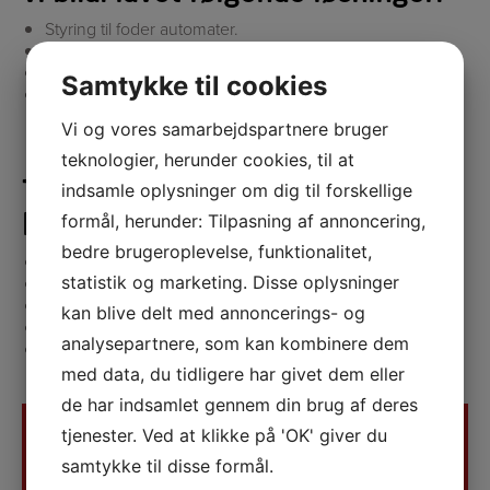
Styring til foder automater.
Styring til såmaskiner.
Blæserstyring til fodervogn.
Samtykke til cookies
Styring til gødningsblander.
Vi og vores samarbejdspartnere bruger
teknologier, herunder cookies, til at
Til kommunikations brug har vi
indsamle oplysninger om dig til forskellige
formål, herunder: Tilpasning af annoncering,
bl.a. lavet følgende løsninger:
bedre brugeroplevelse, funktionalitet,
Betaling via SMS.
Skilte med SMS styring.
statistik og marketing. Disse oplysninger
Alarm med SMS.
kan blive delt med annoncerings- og
Tidsregistreringssystem.
analysepartnere, som kan kombinere dem
Interface til diverse kommunikationsstandarder (CAN,
IBIS, LON, RS485 mm.).
med data, du tidligere har givet dem eller
de har indsamlet gennem din brug af deres
tjenester. Ved at klikke på 'OK' giver du
Kontakt
samtykke til disse formål.
Tommerup Elektronik A/S