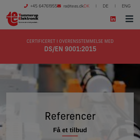
Hop
+45 64761955
ra@teas.dk
DK
DE
ENG
til
indholdet
CERTIFICERET I OVERENSSTEMMELSE MED
DS/EN 9001:2015
Referencer
Få et tilbud