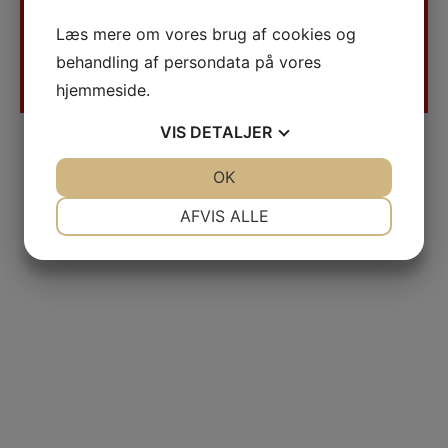
Gyvelvænget 2-4
Læs mere om vores brug af cookies og
DK-5690 Tommerup
+45 64761955
behandling af persondata på vores
ra@teas.dk
hjemmeside.
VIS
DETALJER
JA
NEJ
OK
JA
NEJ
NØDVENDIGE
PRÆFERENCER
AFVIS ALLE
JA
NEJ
JA
NEJ
MARKETING
STATISTIK